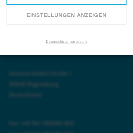
EINSTELLUNGEN ANZEIGEN
OTC | THERAPIE
CENTRUM
REGENSBURG
GMBH
Datenschutz
Impressum
Johanna-Kinkel-Straße 1
93049 Regensburg
Deutschland
Fon
+49 941 785395-300